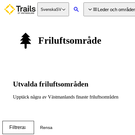
a till
dinnehåll
Leder och område
Svenska
SV
Sök
Friluftsområde
Utvalda friluftsområden
Upptäck några av Västmanlands finaste friluftsområden
Karta
Filtrera
Rensa
1