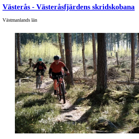
Västerås - Västeråsfjärdens skridskobana
Västmanlands län