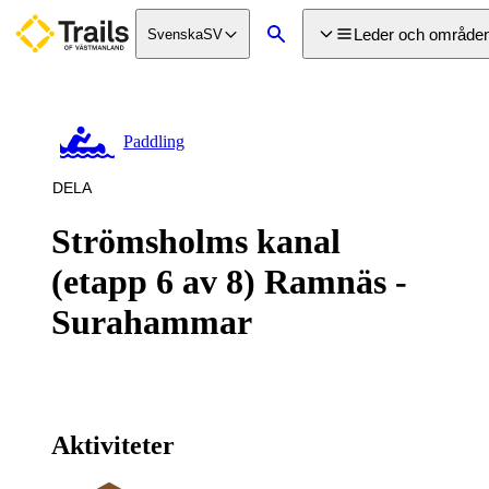
a till
dinnehåll
Leder och område
Svenska
SV
Sök
Paddling
DELA
Strömsholms kanal
(etapp 6 av 8) Ramnäs -
Surahammar
Aktiviteter