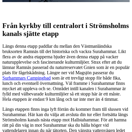
Beskrivning
Från kyrkby till centralort i Strömsholms
kanals sjätte etapp
Längs denna etapp paddlar du mellan den Västmanländska
bruksorten Ramnäs till det historiska och vackra Surahammar. Likt
flera av de andra etapperna bjuder även denna etapp på vacker
naturupplevelse och fascinerande kulturmiljöer. Strax efter att du
lämnar Ramnäs passerad du naturreservatet Gnien som är en populär
plats för fågelskådning. Längre ner vid Magsjön passerar du
Surhammars Campingbad
som är ett trevligt stopp för både fika,
lunch och eventuell övernattning. Väl framme i Surahammar finns
mycket att uppleva och se. Området intill kanalen i Surahammar är
fylld med välbevarade kulturmiljöer så ett stopp här är ett måste.
Hela etappen är endast 9 km lång och tar inte mer än 4 timmar.
Längs etappen finns inga lyft förrän du kommer fram till slussen vid
Surahammar. Här kan du välja att avsluta din tur eller fortsätta längs
Strömsholms kanals nästa etapp mot Hallstahammar. För att hamna
rätt på din väg in mot Surahammar ska du hålla höger vid
vattendelaren innan du når tätorten. Den vänstra vattenvägen ledet