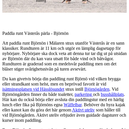
Bilberg
Beskrivning
Paddla runt Västerås pärla - Björnön
Att paddla runt Björnön i Mälaren strax utanför Västerås är en sann
klassiker. Rundturen är 11 km och utgör en lämplig dagsetapp för
nybörjare. Nybörjare ska dock veta att denna tur tar dig ut på utsidan
av Björnön där du kan vara utsatt för både vind och båtvågor.
Rundturen är graderad som en medelsvår paddling men om det
blåser stiger svårighetsnivån på turen avsevärt.
Du kan givetvis börja din paddling runt Björnö vid vilken brygga
eller strandkant som helst, men en beprövad favorit är vid
isättningsplatsen vid Hässlösundet
strax intill
Björnögården
. Vid
Björnöngården finner du både toaletter,
parkering
och
busshållplats
.
Här kan du också börja eller avsluta din paddlingstur med en härlig
lunch eller fika på Björnöns egna
Wåffelbar
. Behöver du hyra kajak
eller kanot kan du göra det här genom
Aktivt uteliv
som håller till
vid Björnögården. Aktivt uteliv erbjuder även guidade dagsturer och
kurser inom paddling.