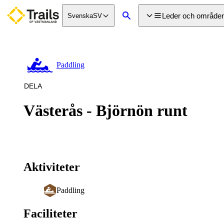
a till
dinnehåll
Leder och område
Svenska
SV
Sök
Paddling
DELA
Västerås - Björnön runt
Aktiviteter
Paddling
Faciliteter