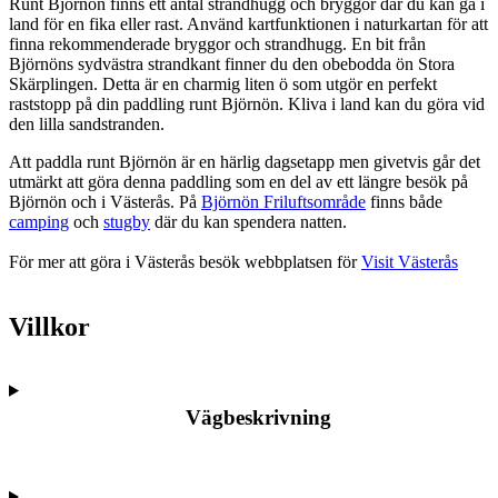
Runt Björnön finns ett antal strandhugg och bryggor där du kan gå i
land för en fika eller rast. Använd kartfunktionen i naturkartan för att
finna rekommenderade bryggor och strandhugg. En bit från
Björnöns sydvästra strandkant finner du den obebodda ön Stora
Skärplingen. Detta är en charmig liten ö som utgör en perfekt
raststopp på din paddling runt Björnön. Kliva i land kan du göra vid
den lilla sandstranden.
Att paddla runt Björnön är en härlig dagsetapp men givetvis går det
utmärkt att göra denna paddling som en del av ett längre besök på
Björnön och i Västerås. På
Björnön Friluftsområde
finns både
camping
och
stugby
där du kan spendera natten.
För mer att göra i Västerås besök webbplatsen för
Visit Västerås
Villkor
Vägbeskrivning