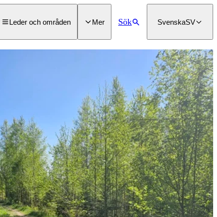
Sök
Leder och områden
Mer
Svenska
SV