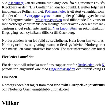
Vid
Klackberg
kan du vandra runt länge och låta dig fascineras av s
Klackberg är den ”Blå Grottan” en klar höjdpunkt. Därefter följer en 
imponerande Polhemshjulet.
Polhemshjulet
är ett stort vattenhjul som
därefter når du
Svinryggens gruvor
som bjuder på häftiga vyer över s
och Kärrgruveparken.
Mossgruveparken
med tillhörande Gruvmuseum f
mot Norbergs centrum via den mäktiga Mimerlaven - den senaste länken
centrum är det sedan inte långt till
Nya Lapphyttan
, en rekonstruktion
längs gång- och cykelbana tillbaka till Klackberg.
Norbergsleden är en led fylld av sevärdheter. Hela leden kan vandra
Norberg och dess omgivningar som en flerdagsaktivitet. Norberg är en
och matställen samt attraktiva boenden. För mer information om hur d
Fler leder i området
För den som vill utforska mer finns etappstarter för
Bruksleden
och
K
paradis för längdskidåkare med
Engelbrektsspåret
och utförsåkning i
Om leden
Norbergsleden har tagits fram med
stöd från Europeiska jordbruks
och Norbergs Orienteringsklubb utför skötsel.
Villkor