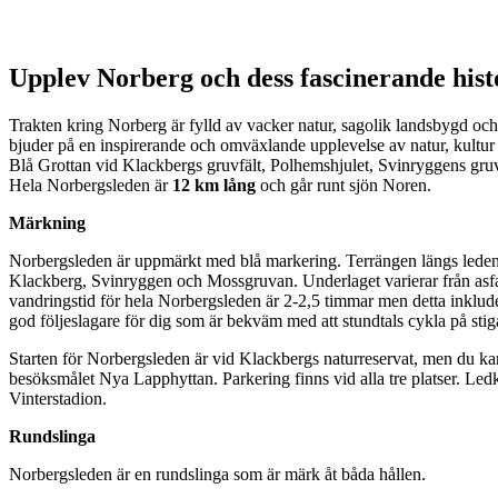
Beskrivning
Upplev Norberg och dess fascinerande histor
Trakten kring Norberg är fylld av vacker natur, sagolik landsbygd o
bjuder på en inspirerande och omväxlande upplevelse av natur, kultur 
Blå Grottan vid Klackbergs gruvfält, Polhemshjulet, Svinryggens g
Hela Norbergsleden är
12 km lång
och går runt sjön Noren.
Märkning
Norbergsleden är uppmärkt med blå markering. Terrängen längs leden 
Klackberg, Svinryggen och Mossgruvan. Underlaget varierar från asfalt
vandringstid för hela Norbergsleden är 2-2,5 timmar men detta inkluder
god följeslagare för dig som är bekväm med att stundtals cykla på stig
Starten för Norbergsleden är vid Klackbergs naturreservat, men du kan
besöksmålet Nya Lapphyttan. Parkering finns vid alla tre platser. Ledk
Vinterstadion.
Rundslinga
Norbergsleden är en rundslinga som är märk åt båda hållen.