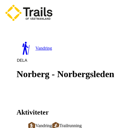
a till
dinnehåll
Vandring
DELA
Norberg - Norbergsleden
Aktiviteter
Vandring
Trailrunning