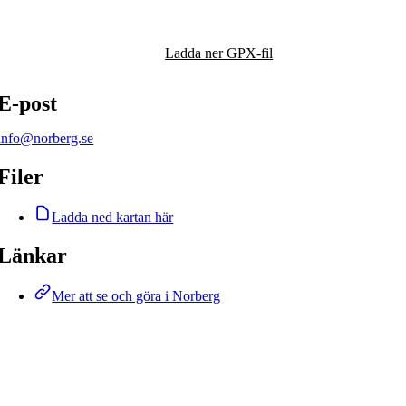
Karta
Ladda ner GPX-fil
E-post
info@norberg.se
Filer
Ladda ned kartan här
Länkar
Mer att se och göra i Norberg