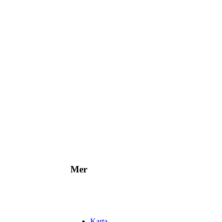
Norberg - Klackbergs MTB-led
ruksleden
Västmanlands län
Mer
Karta