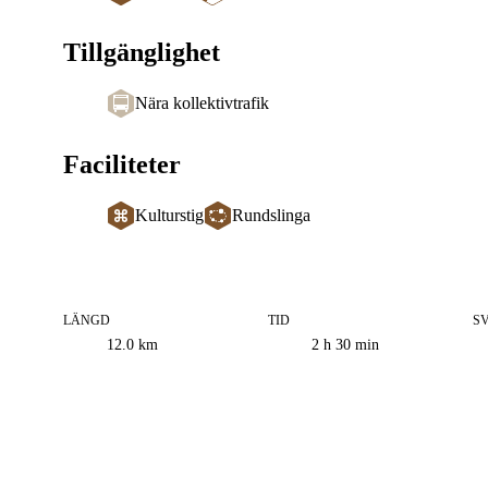
Tillgänglighet
Nära kollektivtrafik
Faciliteter
Kulturstig
Rundslinga
LÄNGD
TID
S
Information
12.0
km
2 h 30 min
om
leden