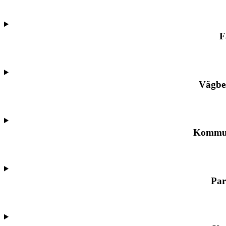
F
Vägbe
Kommun
Par