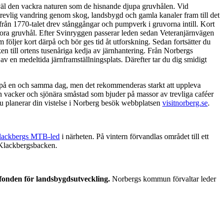
åväl den vackra naturen som de hisnande djupa gruvhålen. Vid
trevlig vandring genom skog, landsbygd och gamla kanaler fram till det
 från 1770-talet drev stånggångar och pumpverk i gruvorna intill. Kort
tora gruvhål. Efter Svinryggen passerar leden sedan Veteranjärnvägen
öljer kort därpå och bör ges tid åt utforskning. Sedan fortsätter du
 till ortens tusenåriga kedja av järnhantering. Från Norbergs
 av en medeltida järnframställningsplats. Därefter tar du dig smidigt
s på en och samma dag, men det rekommenderas starkt att uppleva
 vacker och sjönära småstad som bjuder på massor av trevliga caféer
u planerar din vistelse i Norberg besök webbplatsen
visitnorberg.se
.
lackbergs MTB-led
i närheten. På vintern förvandlas området till ett
 Klackbergsbacken.
fonden för landsbygdsutveckling.
Norbergs kommun förvaltar leder