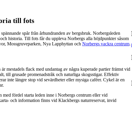
ia till fots
ch spännande spår från århundranden av bergsbruk. Norbergsleden
och historia. Till fots får du uppleva Norbergs alla höjdpunkter såsom
ruvor, Mossgruveparken, Nya Lapphyttan och
Norbergs vackra centrum
.
är mestadels flack med undantag av några kuperade partier främst vid
, till grusade promenadstråk och naturliga skogsstigar. Effektiv
ar inte längre stop vid sevärdheter eller mysiga caféer. Cykel är en
ar.
 med fördel starta leden inne i Norbergs centrum eller vid
arta- och information finns vid Klackbergs naturreservat, invid