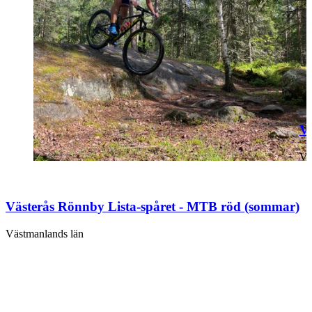
V
Vä
Västerås Rönnby Lista-spåret - MTB röd (sommar)
Västmanlands län