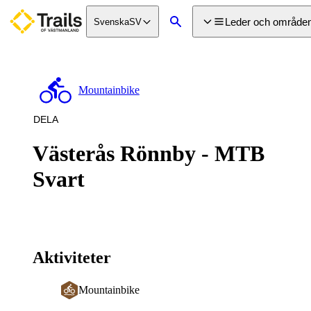
a till
dinnehåll
Leder och område
Svenska
SV
Sök
Mountainbike
DELA
Västerås Rönnby - MTB
Svart
Aktiviteter
Mountainbike