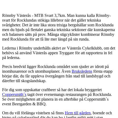
Beskrivning
Rönnby Västerås - MTB Svart 3,7km. Man kunna kalla Rönnby-
svart för Rocklundas stökiga lillebror när det gäller tekniska
svårigheter. Det är inte lika stora trixiga bergshällar som Rocklunda
men du bjuds på flertalet ganska tekniska sektioner där kunskaperna
och balansen sätts på prov. Många stigcyklister kombinerar Rönnby
med Rocklunda för att få lite mer längd på sin runda.
Lederna i Rönnby underhålls aktivt av Västerås Cykelklubb, om det
behövs så använd Västerås appen Tryggare för att rapportera in fel
på lederna.
Precis bredvid ligger Rocklunda området som sjuder av idrott på
inomhusarenor och utomhusplaner. Även
Bruksledens
första etapp
börjar där, du får uppleva övergången från stad till landsbygd och
därefter till skogslandskap.
För dig som uppskattar craftbeer så har det lokala bryggeriet
Coppersmith´s
tagit över evenemangs restaurangen på Rocklunda.
Se över möjligheten att planera in en afterbike på Coppersmith´s
event Beergarden & BBQ.
Om du vill förlänga vistelsen så finns
Hem till gården
, boende och
bistro på cykelavstånd där du kan bo i lantlig miljö mitt i stan.